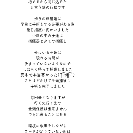
増えるから閉じ込めた
と言う謎の行動です
残りの成猫達は
早急に手術をする必要がある為
後日捕獲に向かいました
小屋の中の子達は
捕獲器とタモで捕獲し
外にいる子達は
現れる時間が
決まっていないようなので
しばらく待って捕獲しました
真冬で本当寒かった(´༎ຶོρ༎ຶོ`)
２日ほどかけて全頭捕獲し
手術を完了しました
毎回辛くなりますが
行く先行く先で
全頭保護は出来ません
でも出来ることはある
環境の改善をしながら
フードが足りていない所は