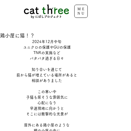
ME
NU
鶏小屋に猫！？
2024年12月中旬
ユニクロの保護やGUの保護
TNRの実施など
バタバタ過ぎる日々
知り合いを通じて
前から猫が増えている場所があると
相談がありました
この寒い中
子猫も居そうな雰囲気に
心配になり
早速現地に向かうと
そこには衝撃的な光景が
屋外にある鶏小屋のような
網の小屋の中に