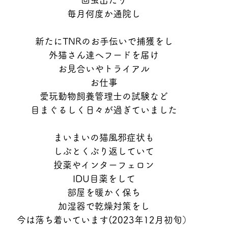
回虫出たり
毎月何度か通院し
新たにTNRのお手伝いで捕獲をし
外猫さん達へフードを届け
お見合いやトライアル
お仕事
愛玩動物飼養管理士の試験など
目まぐるしく日々が過ぎていました
まいまいの猫風邪症状も
しぶとくぶり返していて
投薬やインターフェロン
IDU目薬をして
部屋を暖かく保ち
加湿器で乾燥対策をし
今は落ち着いています(2023年12月初旬）